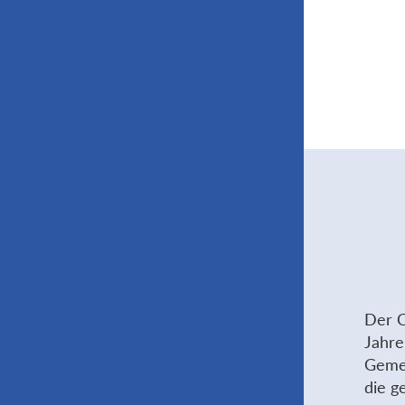
Der C
Jahre
Gemei
die g