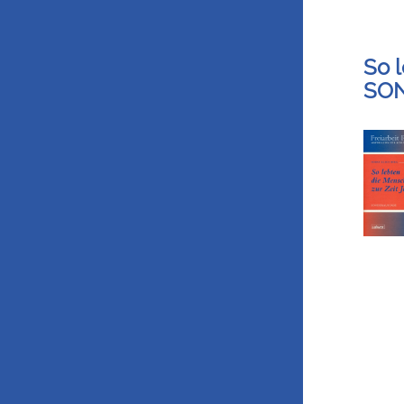
So 
SO