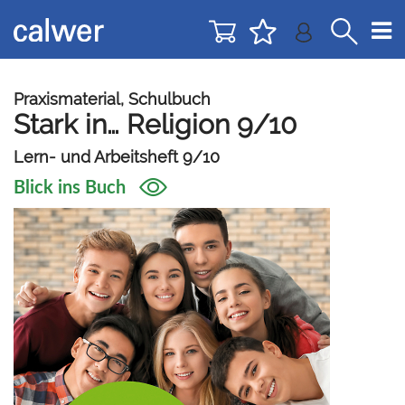
Direkt
Direkt
zur
zum
Navigation
Inhalt
springen
springen
Praxismaterial, Schulbuch
Stark in… Religion 9/10
Lern- und Arbeitsheft 9/10
Blick ins Buch