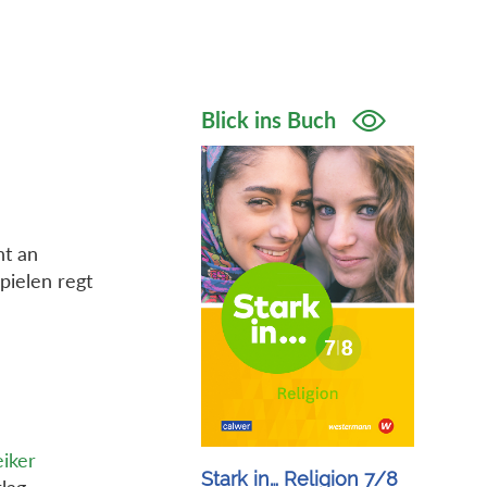
Blick ins Buch
ht an
pielen regt
iker
Stark in… Religion 7/8
lag