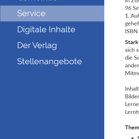
96 Se
Service
1. Au
gehef
Digitale Inhalte
ISBN
Stark 
Der Verlag
sich 
die S
Stellenangebote
ander
Mitme
Inhal
Bilde
Lerne
Lernt
Them