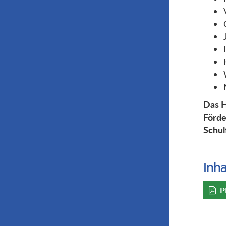
Das H
Förde
Schul
Inha
P