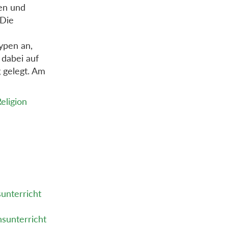
en und
 Die
ypen an,
dabei auf
 gelegt. Am
Religion
sunterricht
nsunterricht