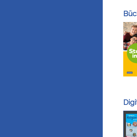
Büc
Dig