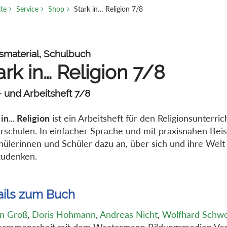
ite
Service
Shop
Stark in… Religion 7/8
smaterial, Schulbuch
ark in… Religion 7/8
 und Arbeitsheft 7/8
in... Religion
ist ein Arbeitsheft für den Religionsunterric
rschulen. In einfacher Sprache und mit praxisnahen Beis
hülerinnen und Schüler dazu an, über sich und ihre Welt
zudenken.
ails zum Buch
in Groß
,
Doris Hohmann
,
Andreas Nicht
,
Wolfhard Schwe
sammenarbeit mit dem Westermann Bildungsmedien Ver