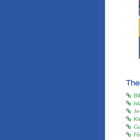
Th
Bi
Is
Je
Ki
Go
Fö