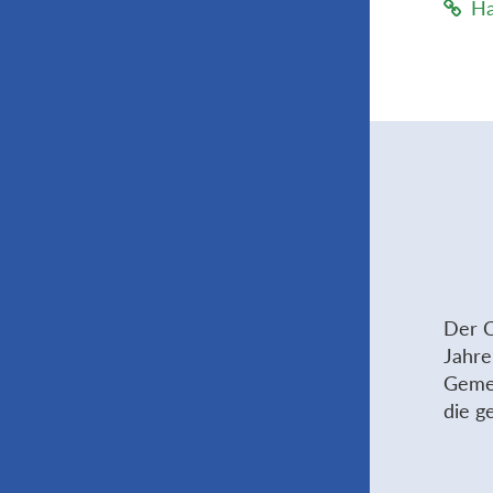
Ha
Der C
Jahre
Gemei
die g