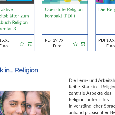
raktive
Oberstufe Religion
Die Ber
itsblätter zum
kompakt (PDF)
buch Religion
mentar 3
15,95
PDF
29,99
PDF
10,9
Euro
Euro
Euro
k in... Religion
Die Lern- und Arbeitsh
Reihe Stark in... Religi
zentrale Aspekte des
Religionsunterrichts
in verständlicher Spra
anhand praxisnaher Bei