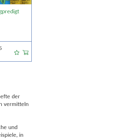
gpredigt
5
efte der
on vermitteln
che und
spiele, in