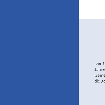
Der C
Jahre
Gemei
die g