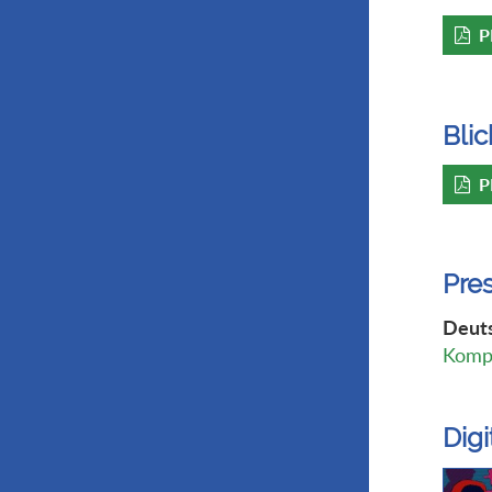
P
Blic
P
Pre
Deuts
Kompl
Dig