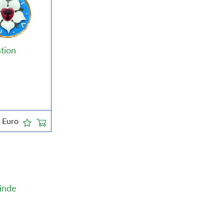
tion
5
Euro
einde