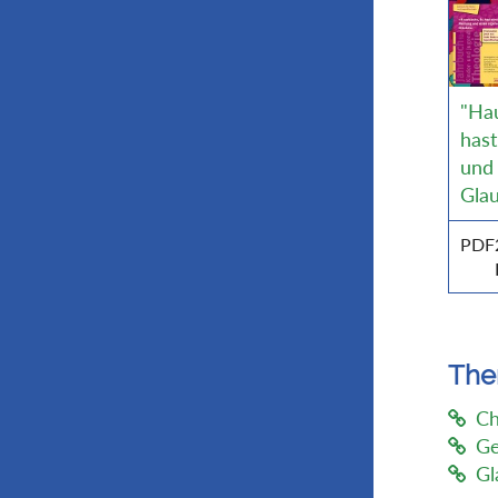
"Ha
has
und
Gla
PDF
Th
Ch
Ge
Gl