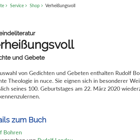
ite
Service
Shop
Verheißungsvoll
indeliteratur
rheißungsvoll
chte und Gebete
uswahl von Gedichten und Gebeten enthalten Rudolf B
te Theologie in nuce. Sie eignen sich in besonderer Wei
slich seines 100. Geburtstages am 22. März 2020 wiede
kennenzulernen.
ails zum Buch
f Bohren
usgegeben von
Rudolf Landau