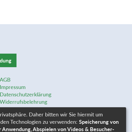
ldung
AGB
Impressum
Datenschutzerklärung
Widerrufsbelehrung
Widerrufsformular
rivatsphäre. Daher bitten wir Sie hiermit um
Stellenangebote
genden Technologien zu verwenden:
Speicherung von
Cookie-Einstellungen
er Anwendung, Abspielen von Videos & Besucher-