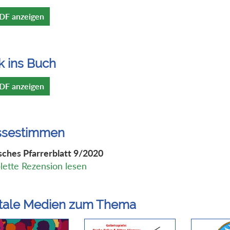
DF anzeigen
k ins Buch
DF anzeigen
ssestimmen
ches Pfarrerblatt 9/2020
ette Rezension lesen
itale Medien zum Thema