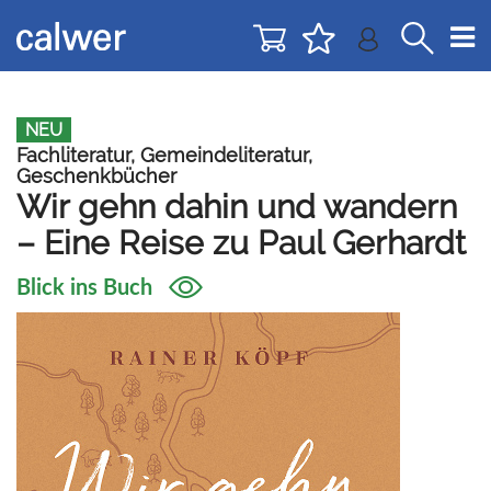
Direkt
Direkt
zur
zum
Navigation
Inhalt
springen
springen
NEU
Fachliteratur, Gemeindeliteratur,
Geschenkbücher
Wir gehn dahin und wandern
– Eine Reise zu Paul Gerhardt
Blick ins Buch