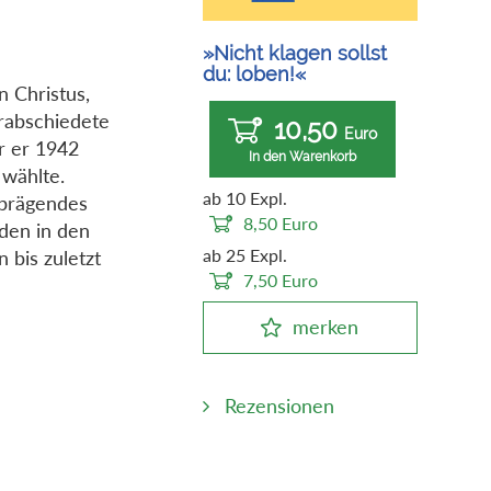
»Nicht klagen sollst
du: loben!«
n Christus,
erabschiedete
10,50
Euro
or er 1942
In den Warenkorb
 wählte.
ab 10 Expl.
 prägendes
8,50
Euro
rden in den
ab 25 Expl.
 bis zuletzt
7,50
Euro
merken
Rezensionen