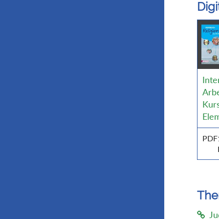
Dig
Inte
Arbe
Kurs
Ele
PDF
Th
Ju