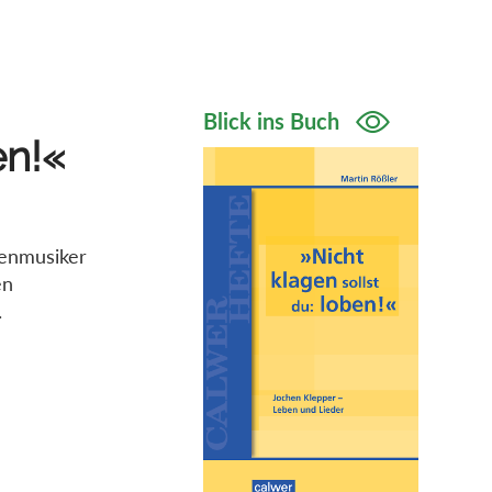
Blick ins Buch
en!«
henmusiker
en
.