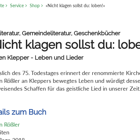
ite
Service
Shop
»Nicht klagen sollst du: loben!«
iteratur, Gemeindeliteratur, Geschenkbücher
icht klagen sollst du: lob
en Klepper - Leben und Lieder
slich des 75. Todestages erinnert der renommierte Kirc
n Rößler an Kleppers bewegtes Leben und würdigt dess
isendes Schaffen für das geistliche Lied in unserer Zeit
ails zum Buch
n Rößler
iten
flage 2018