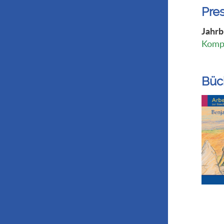
Pre
Jahrb
Kompl
Büc