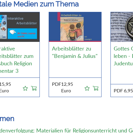
itale Medien zum Thema
raktive
Arbeitsblätter zu
Gottes 
itsblätter zum
"Benjamin & Julius"
leben -
buch Religion
Judent
mentar 3
15,95
PDF
12,95
Euro
Euro
PDF
6,9
emen
denverfolgung: Materialien für Religionsunterricht und