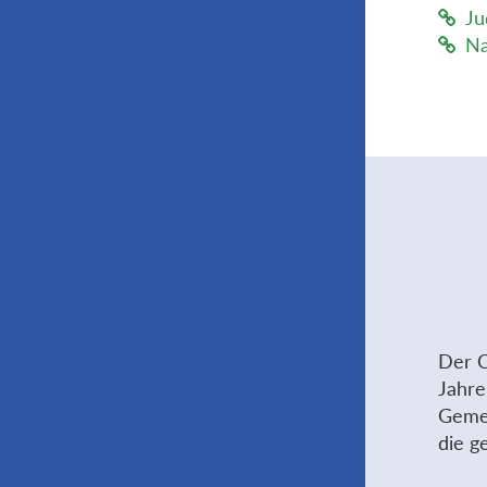
Ju
Na
Der C
Jahre
Gemei
die g