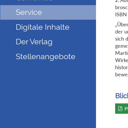
brosc
Service
ISBN
„Über
Digitale Inhalte
der u
sich 
Der Verlag
gemei
Marti
Stellenangebote
Wirke
histo
bewe
Blic
P