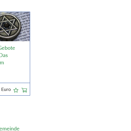
Gebote
 Das
um
5
Euro
 Gemeinde