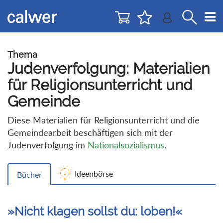
Direkt
Direkt
zur
zum
Navigation
Inhalt
springen
springen
Thema
Judenverfolgung: Materialien
für Religionsunterricht und
Gemeinde
Diese Materialien für Religionsunterricht und die
Gemeindearbeit beschäftigen sich mit der
Judenverfolgung im
Nationalsozialismus
.
Ideenbörse
Bücher
»Nicht klagen sollst du: loben!«