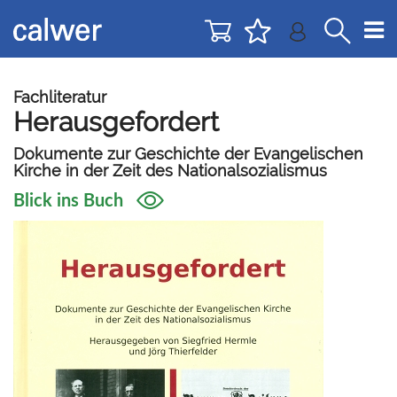
Direkt
Direkt
zur
zum
Navigation
Inhalt
springen
springen
Fachliteratur
Herausgefordert
Dokumente zur Geschichte der Evangelischen
Kirche in der Zeit des Nationalsozialismus
Blick ins Buch