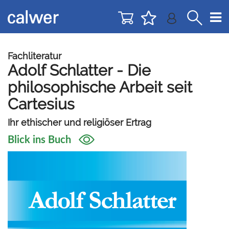
Direkt
Direkt
zur
zum
Navigation
Inhalt
springen
springen
Fachliteratur
Adolf Schlatter - Die
philosophische Arbeit seit
Cartesius
Ihr ethischer und religiöser Ertrag
Blick ins Buch