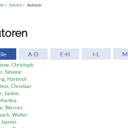
ite
Service
Autoren
toren
lle
A-D
E-H
I-L
M
zow, Christoph
r, Simone
ing, Hartmut
lein, Christian
e, Janine
 Martina
m, Werner
ach, Walter
 Jasmin