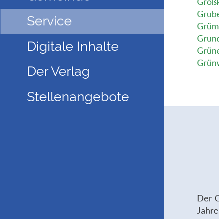
Großk
Grube
Service
Grüm
Grun
Digitale Inhalte
Grüne
Grünw
Der Verlag
Stellenangebote
Der C
Jahre