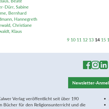
laus, Beate
r-Dürr, Sabine
me, Bernhard
dmann, Hannegreth
wald, Christiane
aldt, Klaus
9
10
11
12
13
14
15
Newsletter-Anme
alwer Verlag veröffentlicht seit über 190
n Bücher für den Religionsunterricht und die