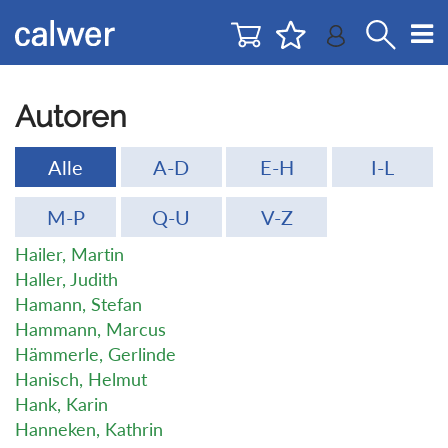
Direkt
Direkt
zur
zum
Navigation
Inhalt
springen
springen
Autoren
Alle
A-D
E-H
I-L
M-P
Q-U
V-Z
Hailer, Martin
Haller, Judith
Hamann, Stefan
Hammann, Marcus
Hämmerle, Gerlinde
Hanisch, Helmut
Hank, Karin
Hanneken, Kathrin