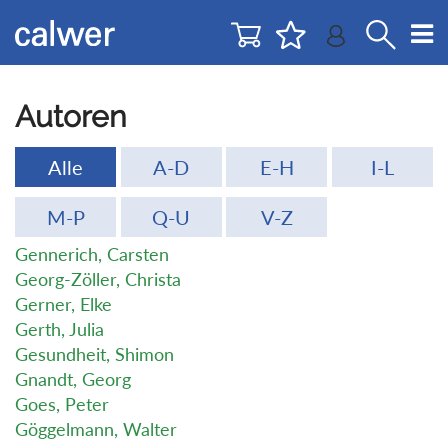
Direkt
Direkt
zur
zum
Navigation
Inhalt
springen
springen
Autoren
Alle
A-D
E-H
I-L
M-P
Q-U
V-Z
Gennerich, Carsten
Georg-Zöller, Christa
Gerner, Elke
Gerth, Julia
Gesundheit, Shimon
Gnandt, Georg
Goes, Peter
Göggelmann, Walter