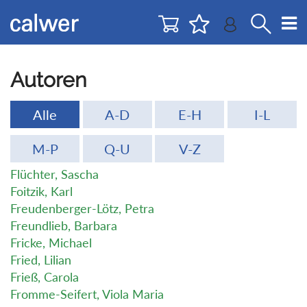
Direkt
Direkt
zur
zum
Navigation
Inhalt
springen
springen
Autoren
Alle
A-D
E-H
I-L
M-P
Q-U
V-Z
Flüchter, Sascha
Foitzik, Karl
Freudenberger-Lötz, Petra
Freundlieb, Barbara
Fricke, Michael
Fried, Lilian
Frieß, Carola
Fromme-Seifert, Viola Maria