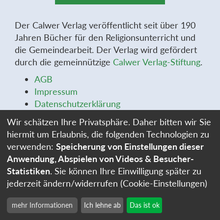
Der Calwer Verlag veröffentlicht seit über 190
Jahren Bücher für den Religionsunterricht und
die Gemeindearbeit. Der Verlag wird gefördert
durch die gemeinnützige
Calwer Verlag-Stiftung
.
AGB
Impressum
Datenschutzerklärung
Widerrufsbelehrung
Wir schätzen Ihre Privatsphäre. Daher bitten wir Sie
Widerrufsformular
hiermit um Erlaubnis, die folgenden Technologien zu
Stellenangebote
verwenden:
Speicherung von Einstellungen dieser
Cookie-Einstellungen
Anwendung, Abspielen von Videos & Besucher-
Statistiken
. Sie können Ihre Einwilligung später zu
jederzeit ändern/widerrufen (Cookie-Einstellungen)
mehr Informationen
Ich lehne ab
Das ist ok