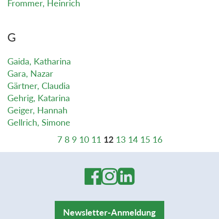
Frommer, Heinrich
G
Gaida, Katharina
Gara, Nazar
Gärtner, Claudia
Gehrig, Katarina
Geiger, Hannah
Gellrich, Simone
7
8
9
10
11
12
13
14
15
16
Newsletter-Anmeldung