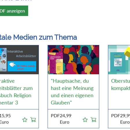
DF anzeigen
itale Medien zum Thema
raktive
"Hauptsache, du
Oberstu
itsblätter zum
hast eine Meinung
kompakt
buch Religion
und einen eigenen
mentar 3
Glauben"
15,95
PDF
24,99
PDF
29,9
Euro
Euro
Euro