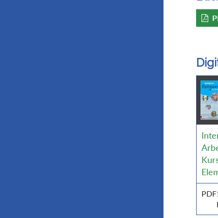
P
Dig
Inte
Arbe
Kurs
Ele
PDF