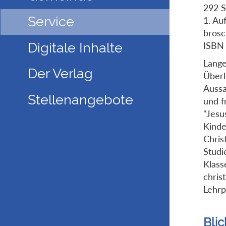
292 S
Service
1. Au
brosc
ISBN
Digitale Inhalte
Lange
Der Verlag
Überl
Aussa
Stellenangebote
und f
"Jesu
Kinde
Chris
Studi
Klass
chris
Lehrp
Blic