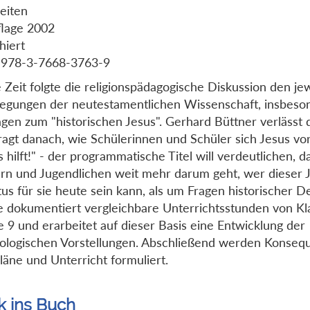
eiten
flage 2002
hiert
 978-3-7668-3763-9
 Zeit folgte die religionspädagogische Diskussion den je
egungen der neutestamentlichen Wissenschaft, insbeso
gen zum "historischen Jesus". Gerhard Büttner verlässt
ragt danach, wie Schülerinnen und Schüler sich Jesus vor
s hilft!" - der programmatische Titel will verdeutlichen, 
rn und Jugendlichen weit mehr darum geht, wer dieser 
tus für sie heute sein kann, als um Fragen historischer De
e dokumentiert vergleichbare Unterrichtsstunden von Kla
e 9 und erarbeitet auf dieser Basis eine Entwicklung der
tologischen Vorstellungen. Abschließend werden Konseq
läne und Unterricht formuliert.
k ins Buch