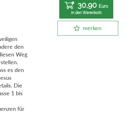
30,90
Euro
In den Warenkorb
merken
weiligen
ndere den
 diesen Weg
stellen.
dass es den
Jesus
tails. Die
sse 1 bis
uenzen für