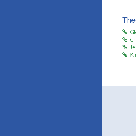
Th
Gl
Ch
Je
Ki