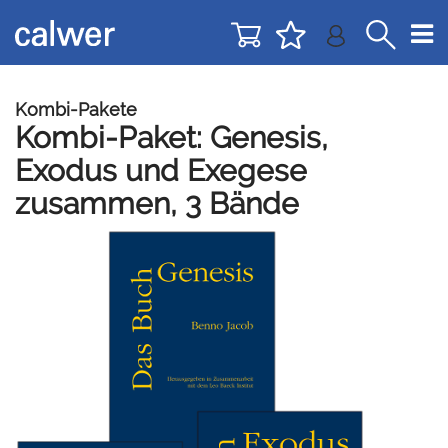
Direkt
Direkt
zur
zum
Navigation
Inhalt
springen
springen
Kombi-Pakete
Kombi-Paket: Genesis,
Exodus und Exegese
zusammen, 3 Bände