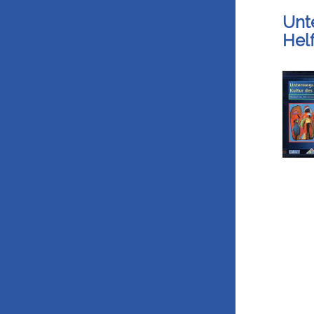
Unt
Hel