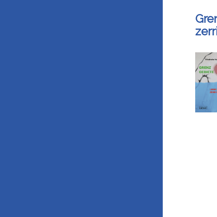
Gre
zer