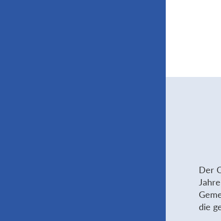
Der C
Jahre
Gemei
die g