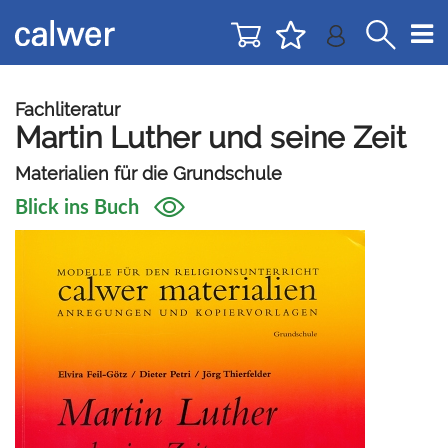
Direkt
Direkt
zur
zum
Navigation
Inhalt
springen
springen
Fachliteratur
Martin Luther und seine Zeit
Materialien für die Grundschule
Blick ins Buch