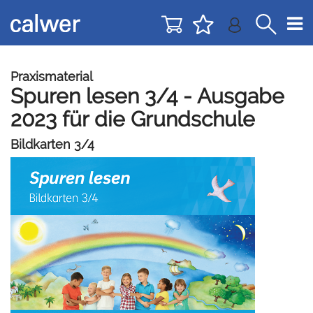
Direkt
Direkt
zur
zum
Navigation
Inhalt
springen
springen
Praxismaterial
Spuren lesen 3/4 - Ausgabe
2023 für die Grundschule
Bildkarten 3/4