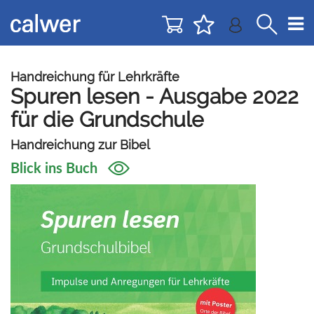
Direkt
Direkt
zur
zum
Navigation
Inhalt
springen
springen
Handreichung für Lehrkräfte
Spuren lesen - Ausgabe 2022
für die Grundschule
Handreichung zur Bibel
Blick ins Buch