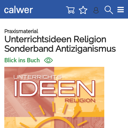
Direkt
Direkt
zur
zum
Navigation
Inhalt
springen
springen
Praxismaterial
Unterrichtsideen Religion
Sonderband Antiziganismus
Blick ins Buch