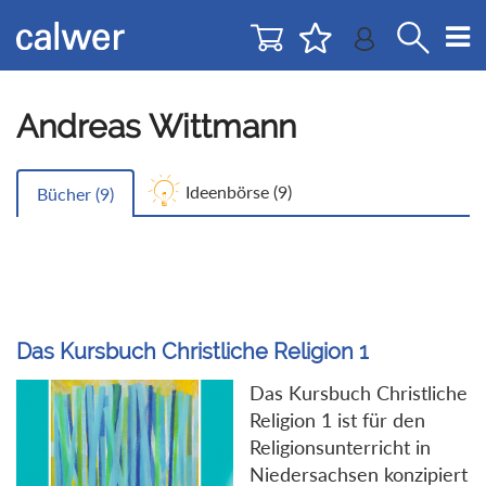
Direkt
Direkt
zur
zum
Navigation
Inhalt
springen
springen
Andreas Wittmann
Ideenbörse (
9
)
Bücher (
9
)
Das Kursbuch Christliche Religion 1
Das Kursbuch Christliche
Religion 1 ist für den
Religionsunterricht in
Niedersachsen konzipiert