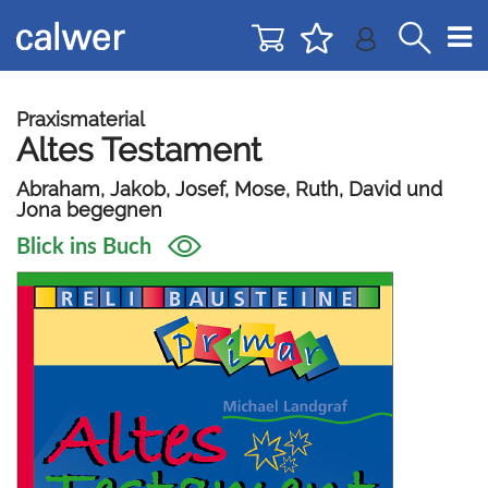
Direkt
Direkt
zur
zum
Navigation
Inhalt
springen
springen
Praxismaterial
Altes Testament
Abraham, Jakob, Josef, Mose, Ruth, David und
Jona begegnen
Blick ins Buch