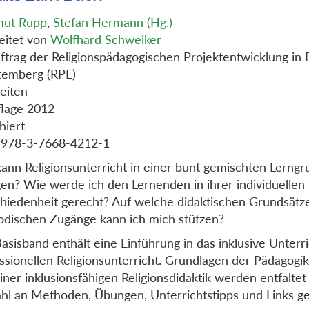
mut Rupp
,
Stefan Hermann (Hg.)
eitet von
Wolfhard Schweiker
ftrag der Religionspädagogischen Projektentwicklung in
temberg (RPE)
eiten
flage 2012
hiert
 978-3-7668-4212-1
ann Religionsunterricht in einer bunt gemischten Lerng
gen? Wie werde ich den Lernenden in ihrer individuellen
hiedenheit gerecht? Auf welche didaktischen Grundsätz
dischen Zugänge kann ich mich stützen?
asisband enthält eine Einführung in das inklusive Unterr
ssionellen Religionsunterricht. Grundlagen der Pädagogik 
iner inklusionsfähigen Religionsdidaktik werden entfaltet
ahl an Methoden, Übungen, Unterrichtstipps und Links g