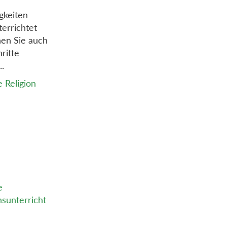
gkeiten
errichtet
en Sie auch
hritte
..
e Religion
e
nsunterricht