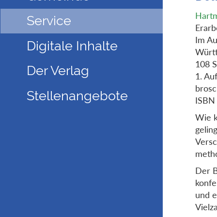
Hart
Service
Erarb
Im Au
Digitale Inhalte
Würt
108 S
Der Verlag
1. Au
brosc
Stellenangebote
ISBN
Wie k
gelin
Versc
metho
Der B
konfe
und e
Vielz