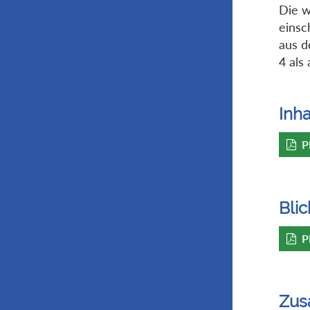
Die w
einsc
aus d
4 als
Inha
P
Blic
P
Zus