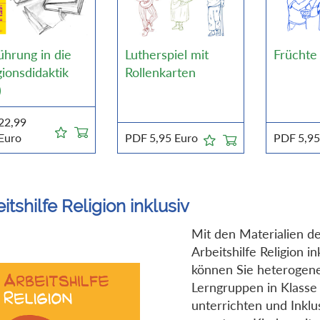
ührung in die
Lutherspiel mit
Früchte
gionsdidaktik
Rollenkarten
)
22,99
Euro
PDF
5,95
Euro
PDF
5,9
itshilfe Religion inklusiv
Mit den Materialien d
Arbeitshilfe Religion in
können Sie heterogen
Lerngruppen in Klasse
unterrichten und Inklus