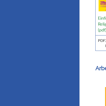
Einf
Reli
(pdf
PDF
Arbe