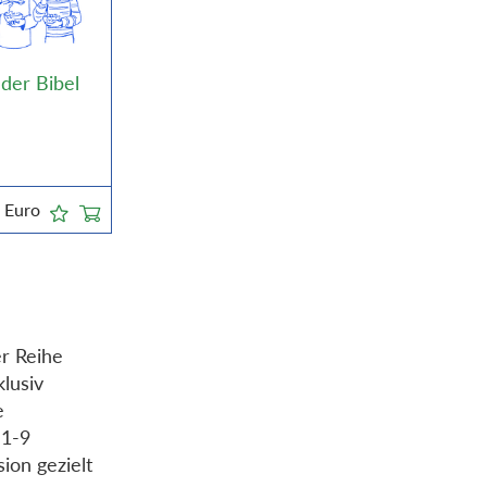
 der Bibel
5
Euro
er Reihe
klusiv
e
 1-9
ion gezielt