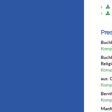
Pre
Buchb
Kompl
Buchb
Relig
Kompl
aus: 
Kompl
Bernh
Kompl
Manfr