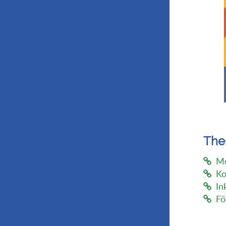
Th
Me
Ko
In
Fö