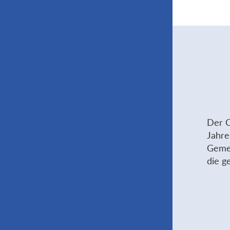
Der C
Jahre
Gemei
die g