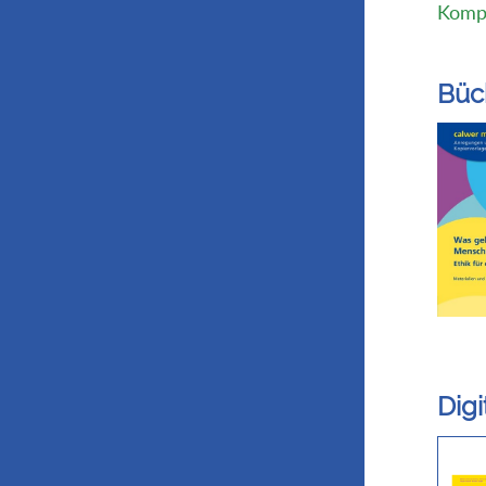
Kompl
Büc
Dig