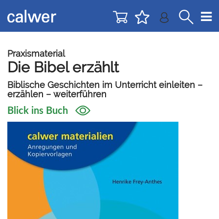
Direkt
Direkt
zur
zum
Navigation
Inhalt
springen
springen
Praxismaterial
Die Bibel erzählt
Biblische Geschichten im Unterricht einleiten –
erzählen – weiterführen
Blick ins Buch