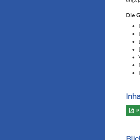
Die G
Inha
P
Blic