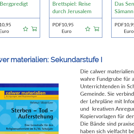
 Bergpredigt
Brettspiel: Reise
Das Sen
durch Jerusalem
Sämann
10,95
PDF
10,95
PDF
10,9
Euro
Euro
Euro
er materialien: Sekundarstufe I
Die calwer materialien
wahre Fundgrube für a
Unterrichtenden in Sc
Gemeinde. Sie verbin
der Lehrpläne mit Inf
und kreativen Anregu
Kopiervorlagen für den
Die Bände sind praxis
haben sich vielfacht b