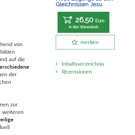
Gleichnissen Jesu
26,50
Euro
In den Warenkorb
merken
ehend von
bilden
und auf die
Inhaltsverzeichnis
erschiedene
Rezensionen
hen der
ichen
onen zur
r weiteren
eilige
duell