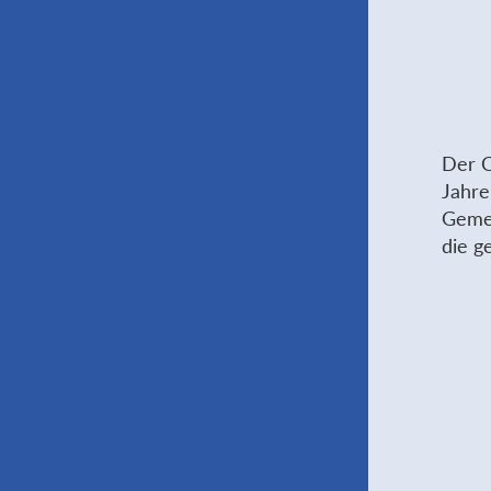
Der C
Jahre
Gemei
die g