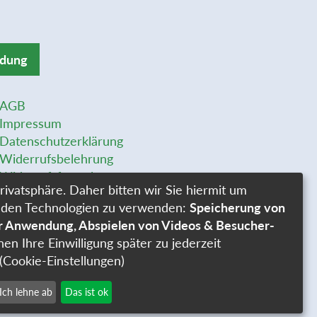
ldung
AGB
Impressum
Datenschutzerklärung
Widerrufsbelehrung
Widerrufsformular
rivatsphäre. Daher bitten wir Sie hiermit um
Stellenangebote
genden Technologien zu verwenden:
Speicherung von
Cookie-Einstellungen
er Anwendung, Abspielen von Videos & Besucher-
nen Ihre Einwilligung später zu jederzeit
(Cookie-Einstellungen)
Ich lehne ab
Das ist ok