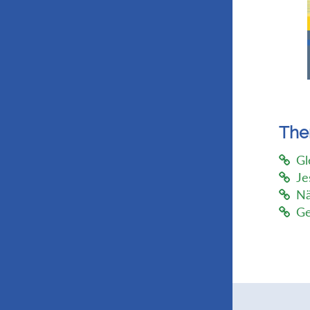
Th
Gl
Je
Nä
Ge