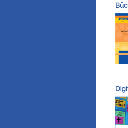
Büc
Dig