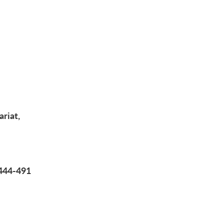
riat,
 444-491