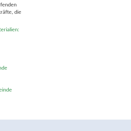
ifenden
räfte, die
erialien:
inde
meinde