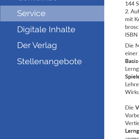
144 S
2. Au
Service
mit K
brosc
Digitale Inhalte
ISBN
Der Verlag
Die M
einer
Stellenangebote
Basis
Lerng
Spiel
Lehre
Wirk
Die
V
Vorbe
Verti
Lern
angep