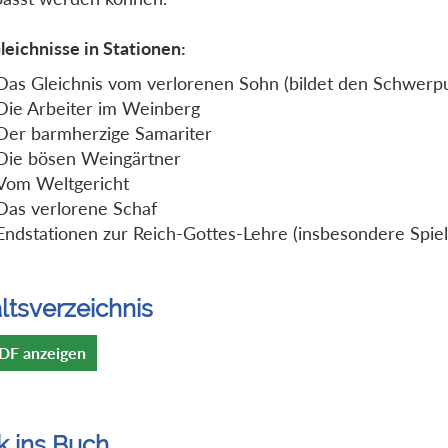
leichnisse in Stationen:
Das Gleichnis vom verlorenen Sohn (bildet den Schwerp
Die Arbeiter im Weinberg
Der barmherzige Samariter
Die bösen Weingärtner
Vom Weltgericht
Das verlorene Schaf
Endstationen zur Reich-Gottes-Lehre (insbesondere Spiel
ltsverzeichnis
DF anzeigen
k ins Buch