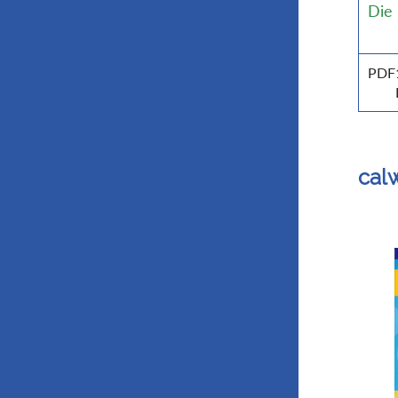
Die
PDF
calw