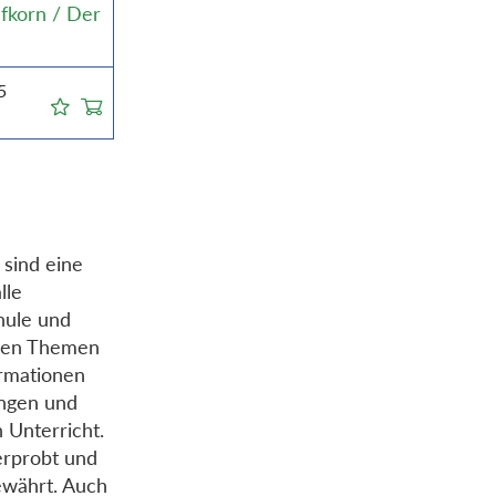
fkorn / Der
5
 sind eine
lle
hule und
den Themen
ormationen
ngen und
 Unterricht.
erprobt und
ewährt. Auch