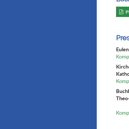
P
Pre
Eulen
Kompl
Kirch
Katho
Kompl
Buchb
Theo-
Kompl