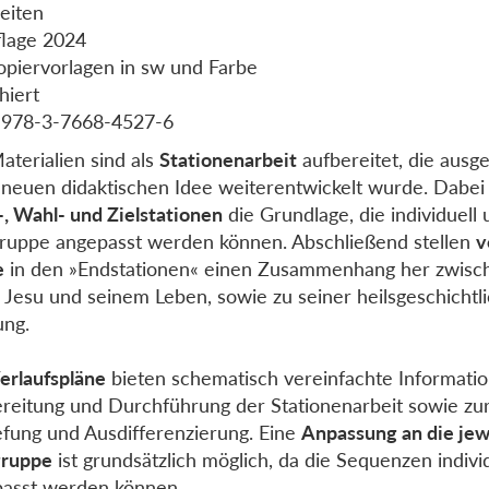
eiten
flage 2024
opiervorlagen in sw und Farbe
hiert
 978-3-7668-4527-6
aterialien sind als
Stationenarbeit
aufbereitet, die ausg
 neuen didaktischen Idee weiterentwickelt wurde. Dabei 
-, Wahl- und Zielstationen
die Grundlage, die individuell 
ruppe angepasst werden können. Abschließend stellen
v
e
in den »Endstationen« einen Zusammenhang her zwisc
 Jesu und seinem Leben, sowie zu seiner heilsgeschichtl
ung.
erlaufspläne
bieten schematisch vereinfachte Informati
reitung und Durchführung der Stationenarbeit sowie zu
efung und Ausdifferenzierung. Eine
Anpassung an die jew
gruppe
ist grundsätzlich möglich, da die Sequenzen indivi
asst werden können.