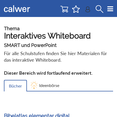
Direkt
Direkt
zur
zum
Navigation
Inhalt
springen
springen
Thema
Interaktives Whiteboard
SMART und PowerPoint
Für alle Schulstufen finden Sie hier Materialen für
das interaktive Whiteboard.
Dieser Bereich wird fortlaufend erweitert.
Ideenbörse
Bücher
Bibelatlas elementar digital