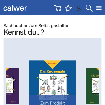
Direkt
Direkt
zur
zum
Navigation
Inhalt
springen
springen
Sachbücher zum Selbstgestalten
Kennst du...?