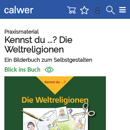
Direkt
Direkt
zur
zum
Navigation
Inhalt
springen
springen
Praxismaterial
Kennst du ...? Die
Weltreligionen
Ein Bilderbuch zum Selbstgestalten
Blick ins Buch