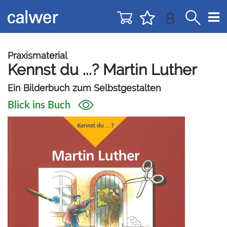
Direkt
Direkt
zur
zum
Navigation
Inhalt
springen
springen
Praxismaterial
Kennst du ...? Martin Luther
Ein Bilderbuch zum Selbstgestalten
Blick ins Buch