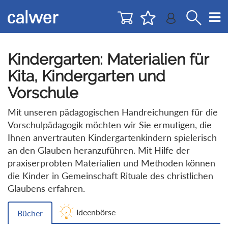
Direkt
Direkt
zur
zum
Navigation
Inhalt
springen
springen
Kindergarten: Materialien für
Kita, Kindergarten und
Vorschule
Mit unseren pädagogischen Handreichungen für die
Vorschulpädagogik möchten wir Sie ermutigen, die
Ihnen anvertrauten Kindergartenkindern spielerisch
an den Glauben heranzuführen. Mit Hilfe der
praxiserprobten Materialien und Methoden können
die Kinder in Gemeinschaft Rituale des christlichen
Glaubens erfahren.
Ideenbörse
Bücher