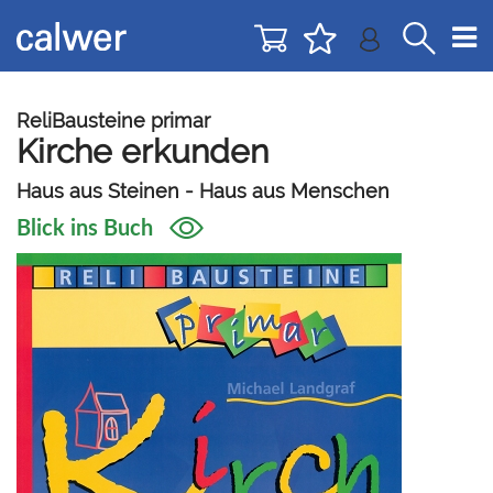
Direkt
Direkt
zur
zum
Navigation
Inhalt
springen
springen
ReliBausteine primar
Kirche erkunden
Haus aus Steinen - Haus aus Menschen
Blick ins Buch