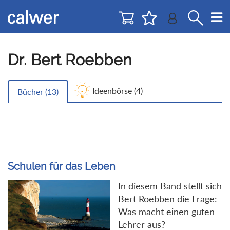
Direkt
Direkt
zur
zum
Navigation
Inhalt
springen
springen
Dr. Bert Roebben
Ideenbörse (
4
)
Bücher (
13
)
Schulen für das Leben
In diesem Band stellt sich
Bert Roebben die Frage:
Was macht einen guten
Lehrer aus?