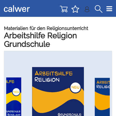
Direkt
Direkt
zur
zum
Navigation
Inhalt
springen
springen
Materialien für den Religionsunterricht
Arbeitshilfe Religion
Grundschule