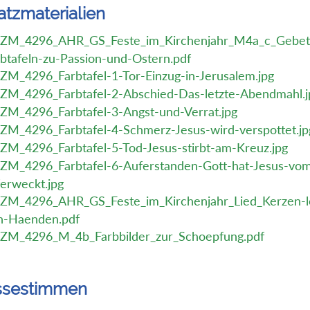
atzmaterialien
ZM_4296_AHR_GS_Feste_im_Kirchenjahr_M4a_c_Gebets
rbtafeln-zu-Passion-und-Ostern.pdf
ZM_4296_Farbtafel-1-Tor-Einzug-in-Jerusalem.jpg
ZM_4296_Farbtafel-2-Abschied-Das-letzte-Abendmahl.j
ZM_4296_Farbtafel-3-Angst-und-Verrat.jpg
ZM_4296_Farbtafel-4-Schmerz-Jesus-wird-verspottet.jp
ZM_4296_Farbtafel-5-Tod-Jesus-stirbt-am-Kreuz.jpg
ZM_4296_Farbtafel-6-Auferstanden-Gott-hat-Jesus-vo
ferweckt.jpg
ZM_4296_AHR_GS_Feste_im_Kirchenjahr_Lied_Kerzen-l
n-Haenden.pdf
ZM_4296_M_4b_Farbbilder_zur_Schoepfung.pdf
ssestimmen