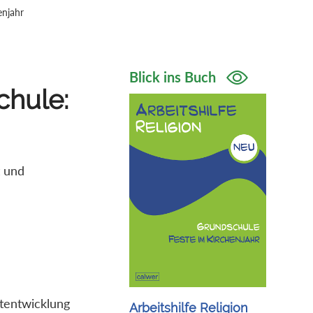
enjahr
Blick ins Buch
chule:
t und
tentwicklung
Arbeitshilfe Religion