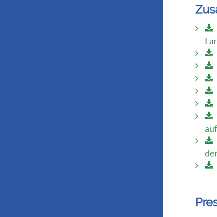
Zus
Fa
au
de
Pre