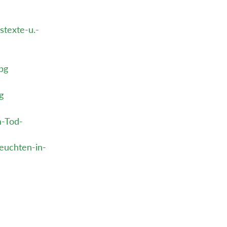
texte-u.-
pg
g
m-Tod-
euchten-in-