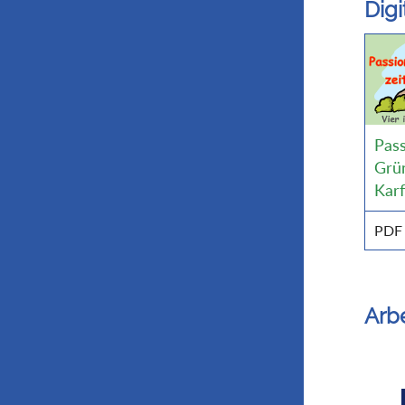
Dig
Pass
Grü
Karf
PDF
Arbe