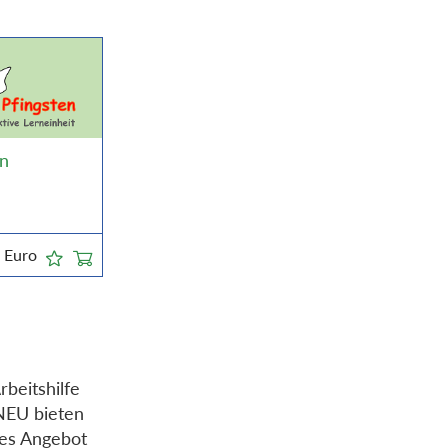
en
5
Euro
beitshilfe
NEU bieten
hes Angebot