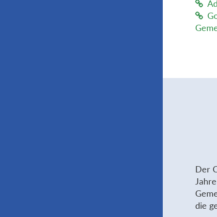
Ad
Go
Geme
Der C
Jahre
Gemei
die g