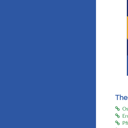
Th
Os
Er
Pf