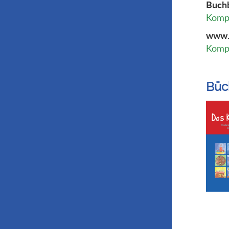
Buchb
Kompl
www.i
Kompl
Büc