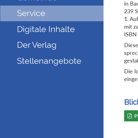
in Ba
239 S
Service
1. Au
mit z
Digitale Inhalte
ISBN
Der Verlag
Diese
sprec
Stellenangebote
gesta
Die I
einge
Blic
P