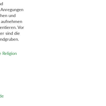
nd
en Anregungen
ichen und
e aufnehmen
entieren. Vor
er sind die
undgruben.
e Religion
de