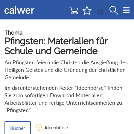
Direkt
Direkt
zur
zum
Navigation
Inhalt
springen
springen
Thema
Pfingsten: Materialien für
Schule und Gemeinde
An Pfingsten feiern die Christen die Ausgießung des
Heiligen Geistes und die Gründung der christlichen
Gemeinde.
Im darunterstehenden Reiter "Ideenbörse" finden
Sie zum sofortigen Download Materialien,
Arbeitsblätter und fertige Unterrichtseinheiten zu
"Pfingsten".
Ideenbörse
Bücher