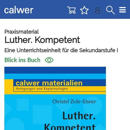
Direkt
Direkt
zur
zum
Navigation
Inhalt
springen
springen
Praxismaterial
Luther. Kompetent
Eine Unterrichtseinheit für die Sekundarstufe I
Blick ins Buch