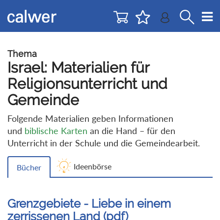
Direkt
Direkt
zur
zum
Navigation
Inhalt
springen
springen
Thema
Israel: Materialien für
Religionsunterricht und
Gemeinde
Folgende Materialien geben Informationen
und
biblische Karten
an die Hand – für den
Unterricht in der Schule und die Gemeindearbeit.
Ideenbörse
Bücher
Grenzgebiete - Liebe in einem
zerrissenen Land (pdf)