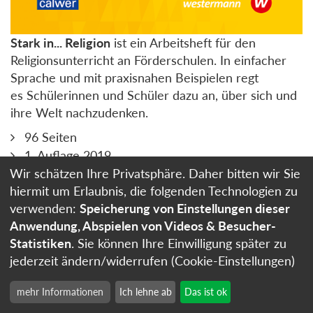
Stark in... Religion
ist ein Arbeitsheft für den
Religionsunterricht an Förderschulen. In einfacher
Sprache und mit praxisnahen Beispielen regt
es Schülerinnen und Schüler dazu an, über sich und
ihre Welt nachzudenken.
96 Seiten
1. Auflage 2019
geheftet
Wir schätzen Ihre Privatsphäre. Daher bitten wir Sie
hiermit um Erlaubnis, die folgenden Technologien zu
ISBN 978-3-7668-4489-7
verwenden:
Speicherung von Einstellungen dieser
Anwendung, Abspielen von Videos & Besucher-
13,50
Zum Buch
Euro
Statistiken
. Sie können Ihre Einwilligung später zu
In den Warenkorb
jederzeit ändern/widerrufen (Cookie-Einstellungen)
„Sag, wie hast du‘s mit der Religion?“
mehr Informationen
Ich lehne ab
Das ist ok